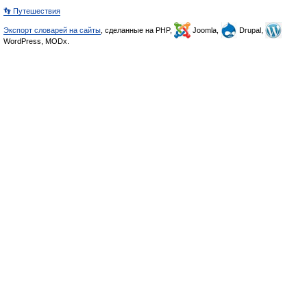
👣 Путешествия
Экспорт словарей на сайты
, сделанные на PHP,
Joomla,
Drupal,
WordPress, MODx.