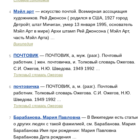
Словарь синонимов
Мэйл арт
— искусство почтой. Всемирная ассоциация
4
художников. Рей Джонсон ( родился в США, 1927 город
Детройт, штат Мичиган, умер 13 января 1995, основатель
Мэйл Арт в мире) Архи штамп Рей Джонсона ( Мэйл Арт,
часть Мэйл Арта) …
Википедия
ПОЧТОВИК
— ПОЧТОВИК, а, муж. (разг.). Почтовый
5
работник. | жен. почтовичка, и. Толковый словарь Ожегова.
С.И. Ожегов, Н.Ю. Шведова. 1949 1992 …
Толковый словарь Ожегова
почтовичка
— ПОЧТОВИК, а, м. (разг.). Почтовый
6
работник. Толковый словарь Ожегова. С.И. Ожегов, Н.Ю.
Шведова. 1949 1992 …
Толковый словарь Ожегова
Барабанова, Мария Павловна
— В Википедии есть статьи
7
о других людях с такой фамилией, см. Барабанова. Мария
Барабанова Имя при рождении: Мария Павловна
Барабанова Дата рождения …